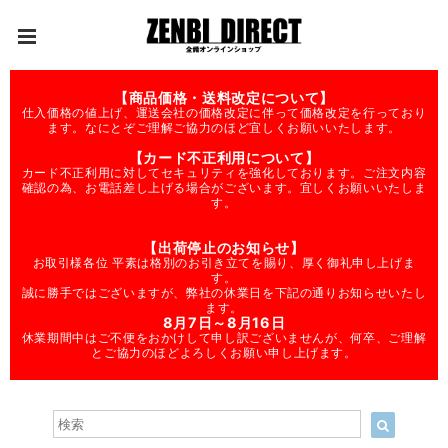
【商品価格・送料改定について】
仕入価格の値上げ、運送会社の価格改定に伴って価格改定を行っており
ます。なにとぞご理解ご協力のほど宜しくお願いいたします。
【カード不正利用について】
カード不正利用に対してセキュリティを強化しております。ご注文内容
確認の為、お電話差し上げる場合がございます。宜しくお願いいたしま
す。
【出荷停止のお知らせ】
お取引様各位 平素は格別のお引き立てを賜り、厚く御礼申し上げま
す。
誠に勝手ではございますが、弊社の休業日を下記の通りお知らせいたし
ます。
8月7日～8月16日
休業期間中はご不便をおかけして申し訳ございませんが、何卒、ご理解
とご協力のほどよろしくお願い申し上げます。