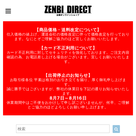
【商品価格・送料改定について】
仕入価格の値上げ、運送会社の価格改定に伴って価格改定を行っており
ます。なにとぞご理解ご協力のほど宜しくお願いいたします。
【カード不正利用について】
カード不正利用に対してセキュリティを強化しております。ご注文内容
確認の為、お電話差し上げる場合がございます。宜しくお願いいたしま
す。
【出荷停止のお知らせ】
お取引様各位 平素は格別のお引き立てを賜り、厚く御礼申し上げま
す。
誠に勝手ではございますが、弊社の休業日を下記の通りお知らせいたし
ます。
8月7日～8月16日
休業期間中はご不便をおかけして申し訳ございませんが、何卒、ご理解
とご協力のほどよろしくお願い申し上げます。