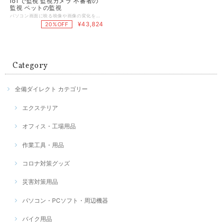
IoTで監視 監視カメラ 不審者の
監視 ペットの監視
パソコン画面に映る映像や画像の変化を検知して、監視者にお知らせする事ができる「AnyEye PRO（エニーアイプロ）」はご自宅で簡単に導入できる監視システムソフトウェアです。 既存のWebカメラ映像監視は、映像を誰かが常に見張っていなければ、異常に気付くことができません。パソコンの画面上にあらかじめ領域設定を行った、領域内の変化を検知してメールで異常を通知します。あなたが常に映像を見張る必要はありません。複雑な入力操作は不要です。パソコン初心者の方にも分かりやすいシンプルな操作画面なので、ITに詳しくなくても安心です。一度設定してしまえば、あとの操作はマウス一つだけで十分。監視スタート/ストップ、見守り領域の設定がすぐに行えます。 ■AnyEye PROの特徴 1.見守りたい場所を任意に設定可能 メーカー監視ソフトは映像全体を監視するので、異常ではない画面の変化も検知してしまい、頻繁に警告が発せられます。本製品は指定した任意の領域のみを監視できるので、使用する環境に合わせた監視が可能となります。 2.監視対象はディスプレイに表示されるもの全て 映像そのものではなくパソコンのディスプレイに表示されているものを監視します。 デスクトップのアイコンの位置が変わったなども検知できる為、他者がパソコンを操作した事などもメールでお知らせすることができます。 3.パソコンに接続できるすべてのカメラに対応 ディスプレイに表示されているものを監視できる為、カメラのメーカーや種類、性能などに左右されずに監視を行うことができます。 ※防犯カメラやWebカメラメーカーが提供している監視システムのソフトは、自社製品に最適化して開発されているので、異なるメーカーのカメラに対応することができないことがほとんどです。また、デジタルデータの映像には対応していても、アナログデータには未対応といったケースもあります。 ■AnyEye PROの活用方法 赤ちゃん、高齢者、ペット、など、あなたにとって大切な存在をいつでも見守ることができます。また訪問者、不審者の侵入、ドア/ 窓の開閉、照明のON/OFF、などの見張りも可能です。 ■動作環境 【OS】Windows10 ※Mac OS には対応しておりません。 【CPU】インテルPentium 4 3GHz 以上（推奨:インテルCore2 Duo 2GHz 以上）または同等の互換プロセッサ 【メモリ】1GB 以上（推奨:2GB 以上）※上記の動作環境を満たしていることが必要ですただし、この環境を満たすすべてのパソコンでの動作を保障するものではありません。 【商標など】※Microsoft、Windowsは、米国Microsoft Corporationの米国及びその他の国における登録商標です。 ※インテル、Pentiumは、米国及びその他の国におけるIntel Corporation又はその子会社の登録商標です。 ※記載された内容及び製品の仕様は、改良のため予告なく変更される場合があります。あらかじめご了承ください。 ※国際・国内特許出願中 ■インストール・起動方法 付属のUSBドングル（ハードウェアキー）をパソコンに接続して、保存されている「AnyEye PRO」のインストーラーからインストールします。複数台インストールは可能ですが、ドングルを接続しているパソコンのみ起動する仕組みとなっておりますのでご注意ください。
¥43,824
20%OFF
Category
全備ダイレクト カテゴリー
エクステリア
オフィス・工場用品
作業工具・用品
コロナ対策グッズ
災害対策用品
パソコン・PCソフト・周辺機器
バイク用品